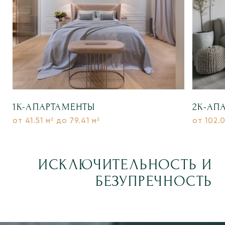
1К-АПАРТАМЕНТЫ
2К-АП
от 41.51 м² до 79.41 м²
от 102.0
ИСКЛЮЧИТЕЛЬ­НОСТЬ И
БЕЗУПРЕЧ­НОСТЬ